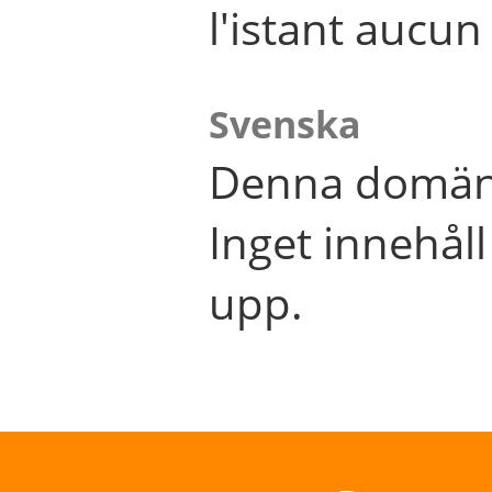
l'istant aucu
Svenska
Denna domän 
Inget innehål
upp.