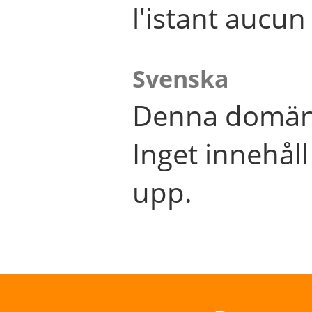
l'istant aucu
Svenska
Denna domän 
Inget innehål
upp.